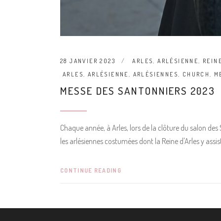
28 JANVIER 2023
ARLES
,
ARLÉSIENNE
,
REIN
ARLES
,
ARLÉSIENNE
,
ARLÉSIENNES
,
CHURCH
,
M
MESSE DES SANTONNIERS 2023
Chaque année, à Arles, lors de la clôture du salon de
les arlésiennes costumées dont la Reine d'Arles y assis
CONTINUE READING